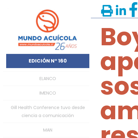
Bo
ap
EDICIÓN N° 160
so
ELANCO
IMENCO
am
Gill Health Conference tuvo desde
ciencia a comunicación
re
MAN