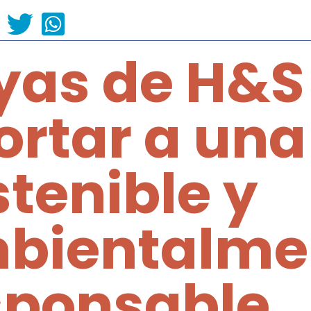
yas de H&S
ortar a una
stenible y
bientalme
sponsable