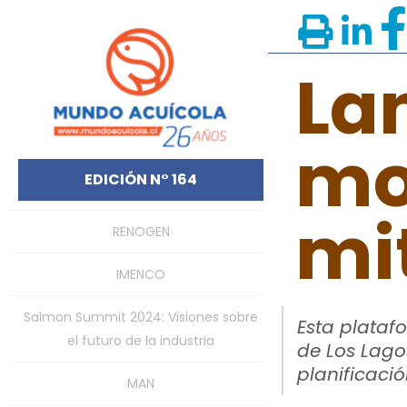
La
mo
EDICIÓN N° 164
mit
RENOGEN
IMENCO
Salmon Summit 2024: Visiones sobre
Esta plataf
el futuro de la industria
de Los Lago
planificació
MAN