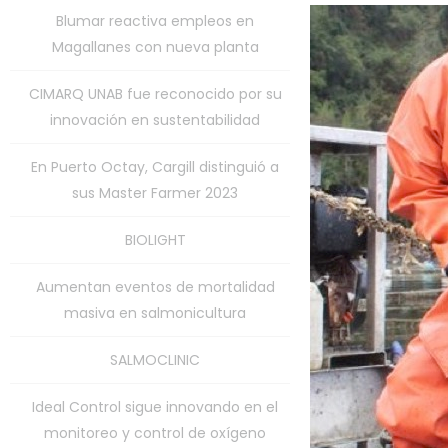
Blumar reactiva empleos en
Magallanes con nueva planta
CIMARQ UNAB fue reconocido por su
innovación en sustentabilidad
En Puerto Octay, Cargill distinguió a
sus Master Farmer 2023
BIOLIGHT
Aumentan eventos de mortalidad
masiva en salmonicultura
SALMOCLINIC
Ideal Control sigue innovando en el
monitoreo y control de oxígeno