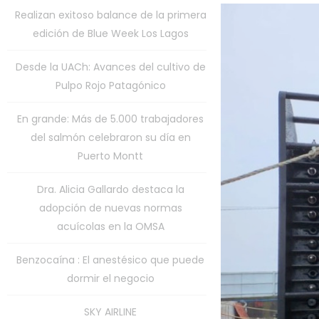
Realizan exitoso balance de la primera
edición de Blue Week Los Lagos
Desde la UACh: Avances del cultivo de
Pulpo Rojo Patagónico
En grande: Más de 5.000 trabajadores
del salmón celebraron su día en
Puerto Montt
Dra. Alicia Gallardo destaca la
adopción de nuevas normas
acuícolas en la OMSA
Benzocaína : El anestésico que puede
dormir el negocio
SKY AIRLINE