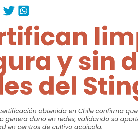
rtifican li
gura y sin 
des del Sti
ertificación obtenida en Chile confirma que e
no genera daño en redes, validando su aporte
ad en centros de cultivo acuícola.