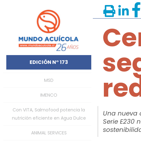
Ce
se
EDICIÓN N° 173
re
MSD
IMENCO
Con VITA, Salmofood potencia la
Una nueva c
nutrición eficiente en Agua Dulce
Serie E230 
sostenibilid
ANIMAL SERVICES