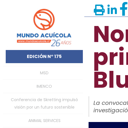
Nor
pr
EDICIÓN N° 175
Bl
MSD
IMENCO
Conferencia de Skretting impulsó
La convocat
visión por un futuro sostenible
investigaci
ANIMAL SERVICES