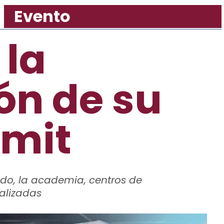
Evento
 la
ón de su
mmit
ado, la academia, centros de
ializadas