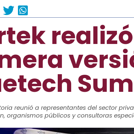
tek realizó
imera versi
uetech Su
oria reunió a representantes del sector priv
ón, organismos públicos y consultoras espec