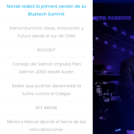
Nortek realizó la primera versión de su
Bluetech Summit
SalmonSummit: Ideas, innovación y
futuro desde el sur de Chile
BIOLIGHT
Consejo del Salmón impulsa Plan
Salmón 2050 desde Aysén
Redes que podrían desenredar la
lucha contra el Caligus
SKY AIRLINE
Ministro Marcel abordó el tema de las
relocalizaciones