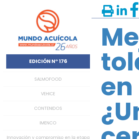
Me
tol
EDICIÓN N° 176
en 
SALMOFOOD
VEHICE
¿U
CONTENIDOS
ce
IMENCO
Innovación y compromiso en la etapa