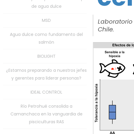
de agua dulce
MSD
Laboratorio
Chile.
Agua dulce como fundamento del
salmón
BIOLIGHT
¿Estamos preparando a nuestros jefes
y gerentes para liderar personas?
IDEAL CONTROL
Río Petrohué consolida a
Camanchaca en la vanguardia de
pisciculturas RAS