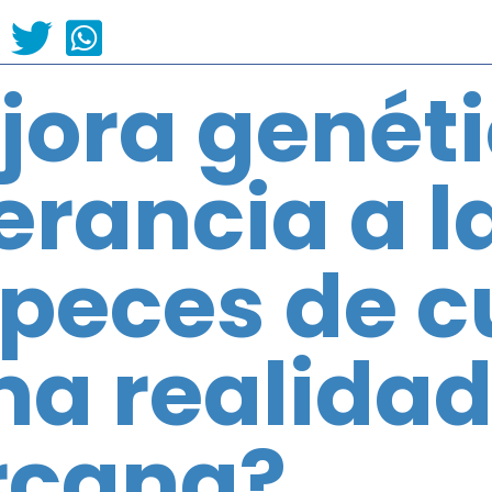
jora genéti
erancia a l
peces de cu
na realida
rcana?.